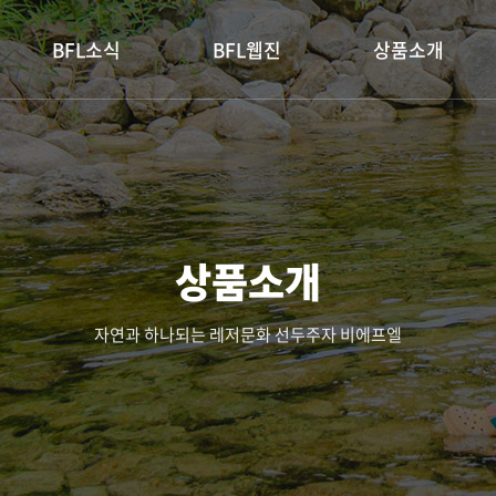
BFL소식
BFL웹진
상품소개
상품소개
자연과 하나되는 레저문화 선두주자 비에프엘