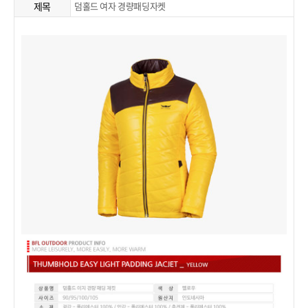
제목
덤홀드 여자 경량패딩자켓