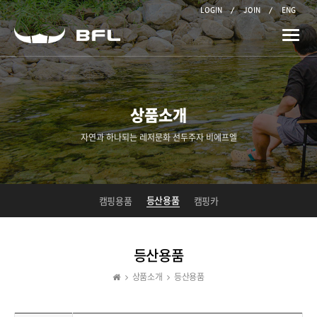
LOGIN
JOIN
ENG
Toggle
naviga
상품소개
자연과 하나되는 레저문화 선두주자 비에프엘
등산용품
캠핑용품
캠핑카
등산용품
상품소개
등산용품