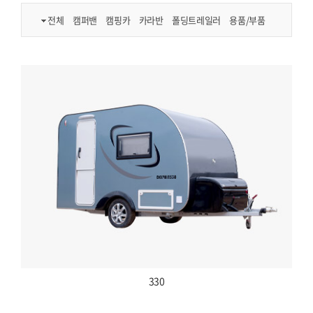
전체
캠퍼밴
캠핑카
카라반
폴딩트레일러
용품/부품
330