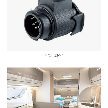
어뎁터13->7