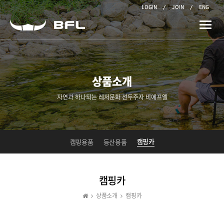
LOGIN
JOIN
ENG
Toggle
naviga
상품소개
자연과 하나되는 레저문화 선두주자 비에프엘
캠핑카
캠핑용품
등산용품
캠핑카
상품소개
캠핑카