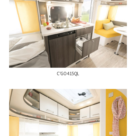
C'GO 415QL