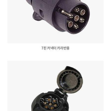
7핀 커넥터 카라반용