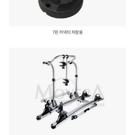
7핀 커넥터 차랑용