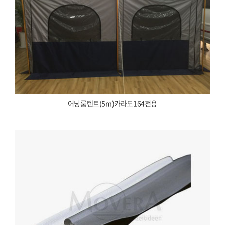
어닝룸텐트(5m)카라도164전용