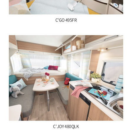
C'GO 495FR
C'JOY 480QLK