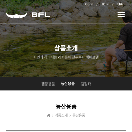
LOGIN
JOIN
ENG
Toggle
naviga
상품소개
자연과 하나되는 레저문화 선두주자 비에프엘
등산용품
캠핑용품
캠핑카
등산용품
상품소개
등산용품