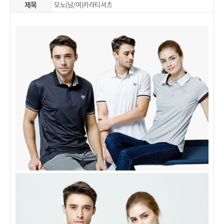
제목
모노(남/여)카라티셔츠