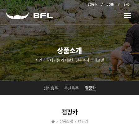
LOGIN
JOIN
ENG
Toggle
naviga
상품소개
자연과 하나되는 레저문화 선두주자 비에프엘
캠핑카
캠핑용품
등산용품
캠핑카
상품소개
캠핑카