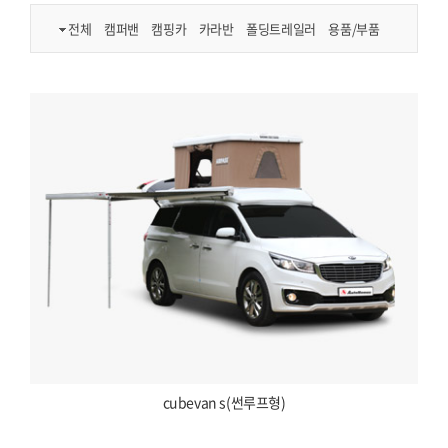
전체
캠퍼밴
캠핑카
카라반
폴딩트레일러
용품/부품
cubevan s(썬루프형)