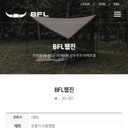
LOGIN
JOIN
ENG
Toggle
naviga
BFL웹진
자연과 하나되는 레저문화 선두주자 비에프엘
BFL웹진
BFL웹진
7905
조회수
제목
포충기 사용방법